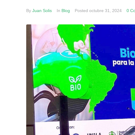
By
Juan Solis
In
Blog
Posted
octubre 31, 2024
0 C