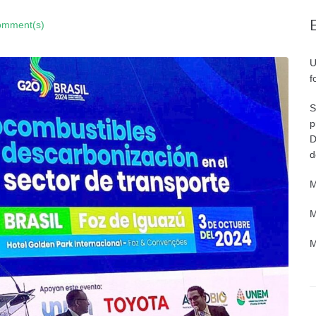
omment(s)
U
f
S
p
D
d
M
M
M