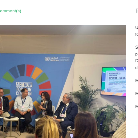
Comment(s)
U
f
S
p
D
d
M
M
M