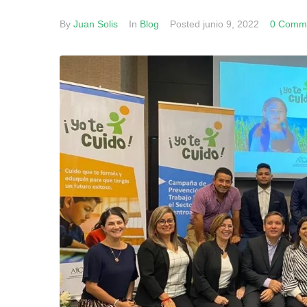
By
Juan Solis
In
Blog
Posted
junio 9, 2022
0 Comme