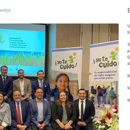
nt(s)
U
f
S
p
D
d
M
M
M